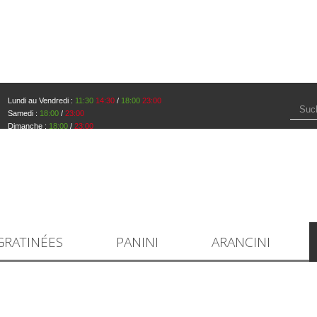
Lundi au Vendredi :
11:30
14:30
/
18:00
23:00
Samedi :
18:00
/
23:00
Dimanche :
18:00
/
23:00
GRATINÉES
PANINI
ARANCINI