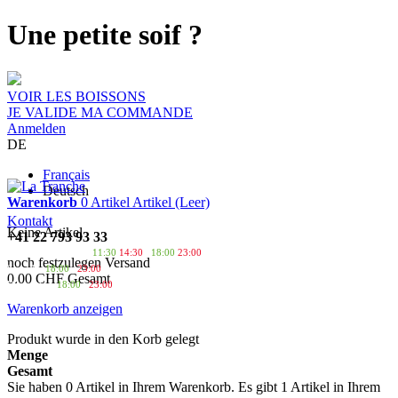
Une petite soif ?
VOIR LES BOISSONS
JE VALIDE MA COMMANDE
Anmelden
DE
Français
Deutsch
Warenkorb
0
Artikel
Artikel
(Leer)
Kontakt
Keine Artikel
+41 22 793 93 33
Livraison gratuite dès 30 CHF !
Lundi au Vendredi :
11:30
14:30
/
18:00
23:00
noch festzulegen
Versand
Samedi :
18:00
/
23:00
0.00 CHF
Gesamt
Dimanche :
18:00
/
23:00
Warenkorb anzeigen
Produkt wurde in den Korb gelegt
Menge
Gesamt
Sie haben
0
Artikel in Ihrem Warenkorb.
Es gibt 1 Artikel in Ihrem